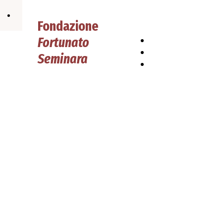
Fondazione
Fortunato
HOME
PAGE
Chi siamo
Seminara
Contatti