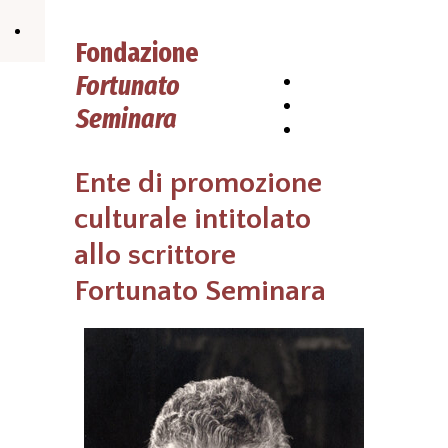
Fondazione
Fortunato
HOME
PAGE
Chi siamo
Seminara
Contatti
Ente di promozione
culturale intitolato
allo scrittore
Fortunato Seminara